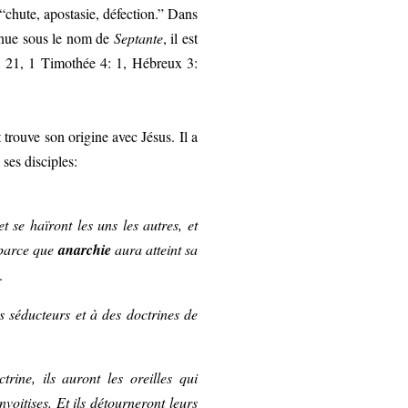
e “chute, apostasie, défection.” Dans
nnue sous le nom de
Septante
, il est
21: 21, 1 Timothée 4: 1, Hébreux 3:
trouve son origine avec Jésus. Il a
 ses disciples:
t se haïront les uns les autres, et
 parce que
anarchie
aura atteint sa
.
ts séducteurs et à des doctrines de
rine, ils auront les oreilles qui
oitises. Et ils détourneront leurs