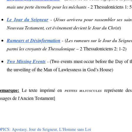
mais une perte éternelle pour les méchants
- 2 Thessaloniciens 1: 
Le Jour du Seigneur
- (
Jésus arrivera pour rassembler ses sain
Nouveau Testament, cet événement devient le Jour du Christ
)
Rumeurs et Désinformation
- (
Les rumeurs sur le Jour du Seigne
parmi les croyants de Thessalonique
– 2 Thessaloniciens 2: 1-2
)
Two Missing Events
- (
Two events must occur before the Day of 
the unveiling of the Man of Lawlessness in God’s House
)
emarque:
Le texte imprimé en
petites majuscules
représente des 
ssages de l'Ancien Testament]
PICS:
Apostasy
Jour du Seigneur
L'Homme sans Loi