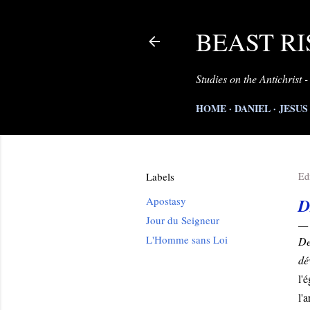
BEAST RI
Studies on the Antichrist -
HOME
DANIEL
JESUS
Labels
Ed
Apostasy
D
Jour du Seigneur
L'Homme sans Loi
De
dé
l'
l'