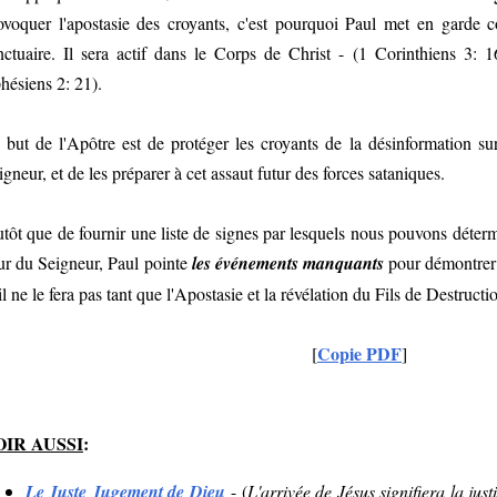
ovoquer l'apostasie des croyants, c'est pourquoi Paul met en garde c
nctuaire. Il sera actif dans le Corps de Christ - (1 Corinthiens 3: 
hésiens 2: 21).
 but de l'Apôtre est de protéger les croyants de la désinformation sur
igneur, et de les préparer à cet assaut futur des forces sataniques.
utôt que de fournir une liste de signes par lesquels nous pouvons déte
ur du Seigneur, Paul pointe
les événements manquants
pour démontrer q
 il ne le fera pas tant que l'Apostasie et la révélation du Fils de Destructi
Copie PDF
[
]
OIR AUSSI
:
Le Juste Jugement de Dieu
- (
L'arrivée de Jésus signifiera la justi