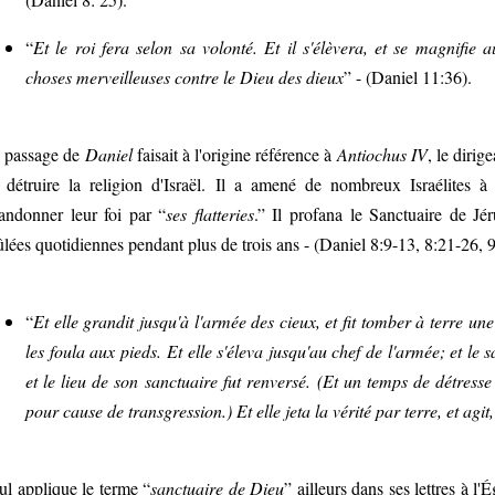
“
Et le roi fera selon sa volonté. Et il s'élèvera, et se magnifie 
choses merveilleuses contre le Dieu des dieux
” - (Daniel 11:36).
 passage de
Daniel
faisait à l'origine référence à
Antiochus IV
, le dirig
 détruire la religion d'Israël. Il a amené de nombreux Israélites
andonner leur foi par “
ses flatteries
.” Il profana le Sanctuaire de Jér
ûlées quotidiennes pendant plus de trois ans - (Daniel 8:9-13, 8:21-26, 
“
Et elle grandit jusqu'à l'armée des cieux, et fit tomber à terre une 
les foula aux pieds. Et elle s'éleva jusqu'au chef de l'armée; et le sa
et le lieu de son sanctuaire fut renversé. (Et un temps de détresse 
pour cause de transgression.) Et elle jeta la vérité par terre, et agit
ul applique le terme “
sanctuaire de Dieu
” ailleurs dans ses lettres à l