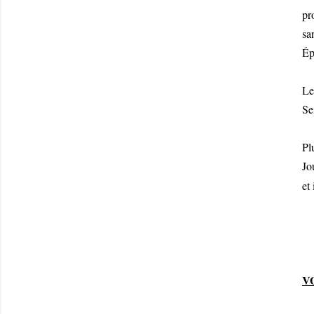
pr
sa
Ép
Le
Se
Pl
Jo
et
V