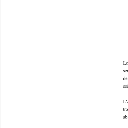
Le
se
dé
so
L'
tr
ab