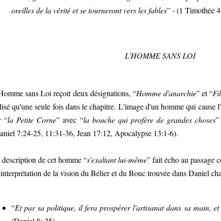
oreilles de la vérité et se tourneront vers les fables
” - (1 Timothée 4
L'HOMME SANS LOI
Homme sans Loi reçoit deux désignations, “
Homme
d'anarchie
” et “
Fi
ilisé qu'une seule fois dans le chapitre. L'image d'un homme qui cause l'
r “
la Petite Corne
” avec “
la bouche qui profère de grandes choses
”
aniel 7:24-25, 11:31-36, Jean 17:12, Apocalypse 13:1-6).
 description de cet homme “
s'exaltant lui-même
” fait écho au passage 
l'interprétation de la vision du Bélier et du Bouc trouvée dans Daniel cha
“
Et par sa politique, il fera prospérer l'artisanat dans sa main, e
(Daniel 8: 25).