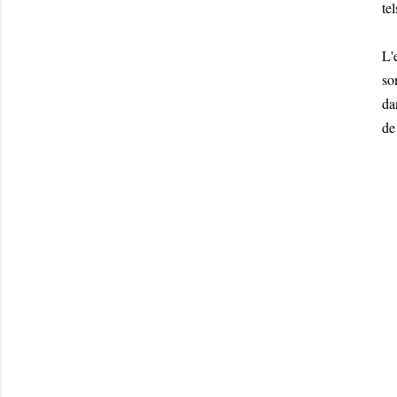
te
L'
so
da
de