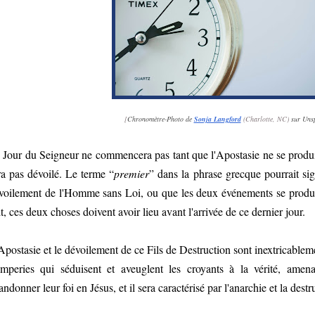
[
Chronomètre-Photo de
Sonja Langford
(Charlotte, NC)
sur Uns
 Jour du Seigneur ne commencera pas tant que l'Apostasie ne se produ
ra pas dévoilé. Le terme “
premier
” dans la phrase grecque pourrait sig
voilement de l'Homme sans Loi, ou que les deux événements se produi
it, ces deux choses doivent avoir lieu avant l'arrivée de ce dernier jour.
Apostasie et le dévoilement de ce Fils de Destruction sont inextricablem
omperies qui séduisent et aveuglent les croyants à la vérité, amen
andonner leur foi en Jésus, et il sera caractérisé par l'anarchie et la destr