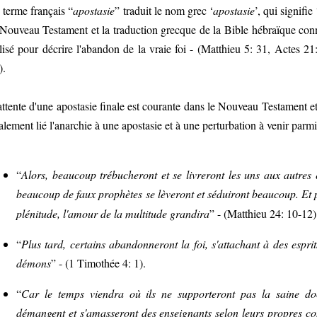
 terme français “
apostasie
” traduit le nom grec ‘
apostasie
’, qui signifi
 Nouveau Testament et la traduction grecque de la Bible hébraïque co
ilisé pour décrire l'abandon de la vraie foi - (Matthieu 5: 31, Actes 
).
attente d'une apostasie finale est courante dans le Nouveau Testament et 
alement lié l'anarchie à une apostasie et à une perturbation à venir parmi
“
Alors, beaucoup trébucheront et se livreront les uns aux autres e
beaucoup de faux prophètes se lèveront et séduiront beaucoup. Et
plénitude, l'amour de la multitude grandira
” - (Matthieu 24: 10-12)
“
Plus tard, certains abandonneront la foi, s'attachant à des espri
démons
” - (1 Timothée 4: 1).
“
Car le temps viendra où ils ne supporteront pas la saine doct
démangent et s'amasseront des enseignants selon leurs propres conv