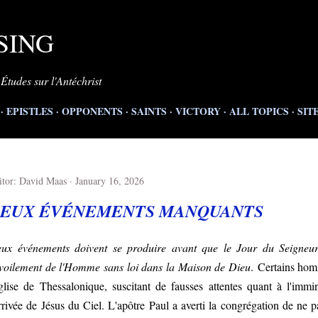
Skip to main content
SING
 Études sur l'Antéchrist
EPISTLES
OPPONENTS
SAINTS
VICTORY
ALL TOPICS
SIT
itor:
David Maas
January 16, 2026
EUX ÉVÉNEMENTS MANQUANTS
ux événements doivent se produire avant que le Jour du Seigneur
voilement de l'Homme sans loi dans la Maison de Dieu
.
Certains hom
église de Thessalonique, suscitant de fausses attentes quant à l'im
arrivée de Jésus du Ciel. L'apôtre Paul a averti la congrégation de ne