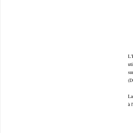
L'
ut
su
(D
La
à 